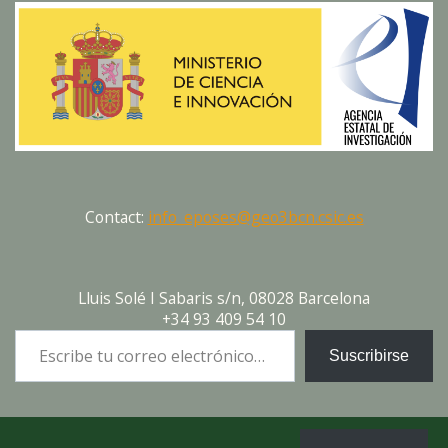
Contact:
info_eposes@geo3bcn.csic.es
Lluis Solé I Sabaris s/n, 08028 Barcelona
+34 93 409 54 10
Escribe tu correo electrónico…
Suscribirse