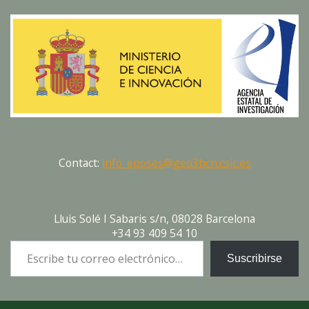
Contact:
info_eposes@geo3bcn.csic.es
Lluis Solé I Sabaris s/n, 08028 Barcelona
+34 93 409 54 10
Escribe tu correo electrónico…
Suscribirse