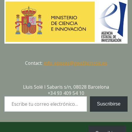
Contact:
info_eposes@geo3bcn.csic.es
Lluis Solé I Sabaris s/n, 08028 Barcelona
+34 93 409 54 10
Escribe tu correo electrónico…
Suscribirse