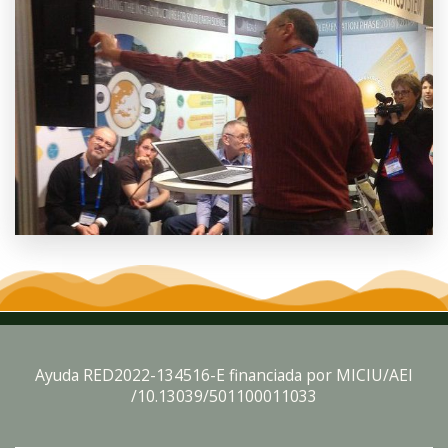
Ayuda RED2022-134516-E financiada por MICIU/AEI
/10.13039/501100011033